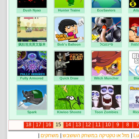
Dush Nyao
Hunter Traine
EcoSaviors
Att
疯狂坦克英文版本
Bob's Balloon
פיינטבול
מוות
Fully Armored
Quick Draw
Witch Muncher
Bla
Spark
Kiwioo Shoote
Toon Zombies
Ric
18
17
16
15
14
13
12
11
10
9
8
7
|
משחקים
|
מזל או טקטיקה במשחק הששבש
|
Lu