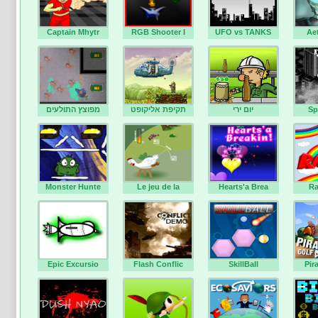
Captain Mhytr
RGB Shooter I
UFO vs TANKS
Ae
מפוצץ התולעים
תקיפת אליקופט
יום ירי
Sp
Monster Hunte
Le jeu de la
Hearts'a Brea
R
Epic Excursio
Flash Conflic
SkillBall
Pir