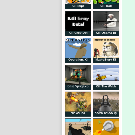
Kill Impz
Kill Troll
Kill Grey Dot
Kill Osama Bi
Operation: Ki
MapleStory Ki
Kill The Wabb
טאקטיקל פורס
קו ההגנה האחר
נסו לשרוד