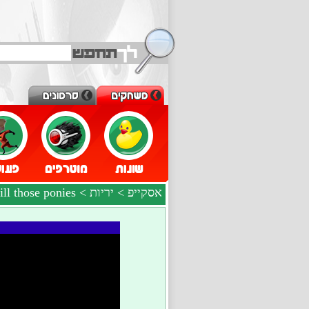
אסקייפ
>
יריות
> Kill those ponies