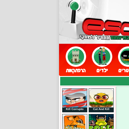
Kill Corrupto
Cut And Kill