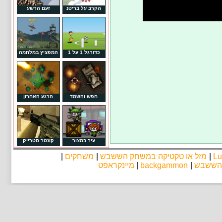
הקרב על בריטנ
זעם הרשע
כדורגל 1 על 1
המפציץ במלחמה
חפש והשמד
הרגע האחרון
עיר במצור
קונטר סטרייק
Lu
|
מזל או טקטיקה במשחק הששבש
|
משחקים
|
 הששבש
|
backgammon
|
מיינקראפט