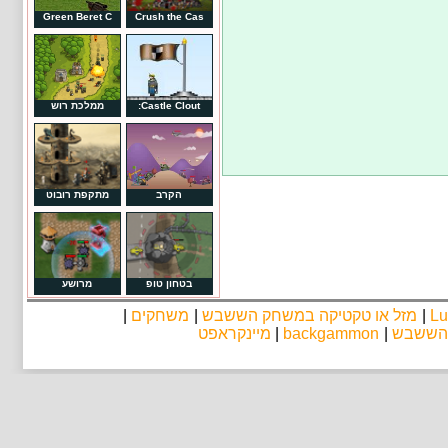
Green Beret C
Crush the Cas
ממלכת רוש
Castle Clout:
הקרב
מתקפת רובוט
בטחון טופ
מרושע
|
משחקים
|
מזל או טקטיקה במשחק הששבש
|
Lu
מיינקראפט
|
backgammon
|
 הששבש