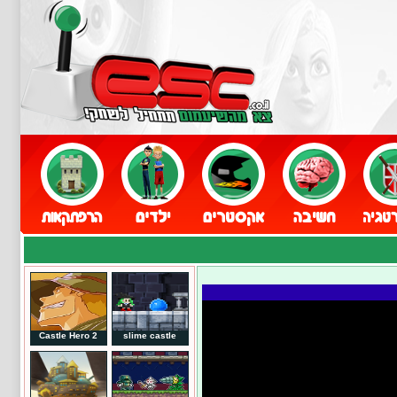
Castle Hero 2
slime castle