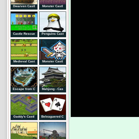
Dwarven Castl
Monster Castl
Castle Rescue
Penguins Cast
Medieval Cast
Monster Castl
Escape from C
Mahjong - Cas
Gaddy's Castl
Beleaguered C