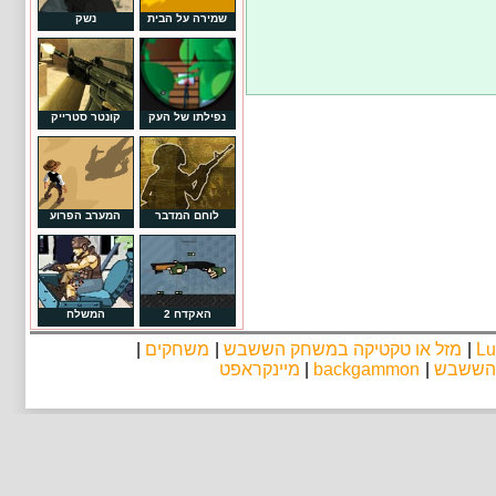
שמירה על הבית
נשק
נפילתו של העק
קונטר סטרייק
לוחם המדבר
המערב הפרוע
האקדח 2
המשלח
Lu
|
מזל או טקטיקה במשחק הששבש
|
משחקים
|
 הששבש
|
backgammon
|
מיינקראפט