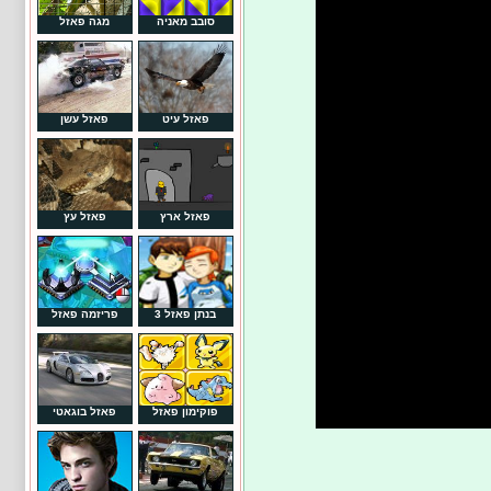
סובב מאניה
מגה פאזל
פאזל עיט
פאזל עשן
פאזל ארץ
פאזל עץ
בנתן פאזל 3
פריזמה פאזל
פוקימון פאזל
פאזל בוגאטי