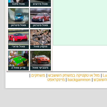
פאזל מירוצים
פאזל סלבס
פאזל סיטרואן
פאזל סיטרואן
מוקסין פאזל
פאזל פרארי
מיצובישי פאזל
פריק פאזל 2
Lu
|
מזל או טקטיקה במשחק הששבש
|
משחקים
|
 הששבש
|
backgammon
|
מיינקראפט