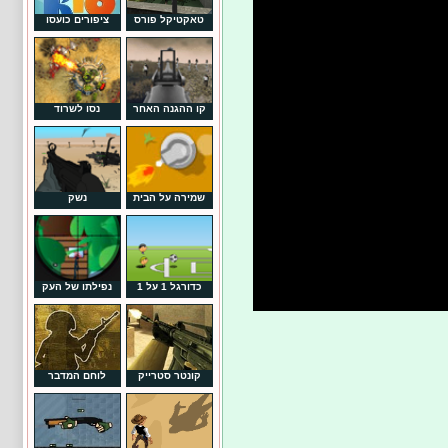
טאקטיקל פורס
ציפורים כועסו
קו ההגנה האחר
נסו לשרוד
שמירה על הבית
נשק
כדורגל 1 על 1
נפילתו של העק
קונטר סטרייק
לוחם המדבר