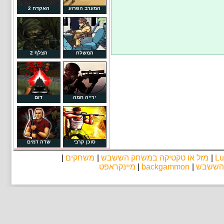
המערב הפרוע
האקדח 2
המשלח
הצלף 2
ירייה חמה
דום
סוכן קרבי
שדה דמים
Lu
|
מזל או טקטיקה במשחק הששבש
|
משחקים
|
 הששבש
|
backgammon
|
מיינקראפט