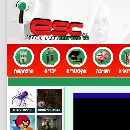
עכביש המלחמות
סוליטר עכביש