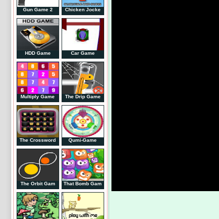
Gun Game 2
Chicken Jocke
HDD Game
Car Game
Multiply Game
The Drip Game
The Crossword
Qumi-Game
The Orbit Gam
That Bomb Gam