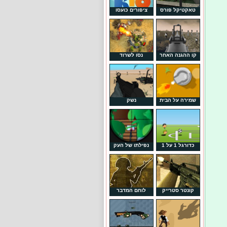
טאקטיקל פורס
ציפורים כועסו
קו ההגנה האחר
נסו לשרוד
שמירה על הבית
נשק
כדורגל 1 על 1
נפילתו של העק
קונטר סטרייק
לוחם המדבר