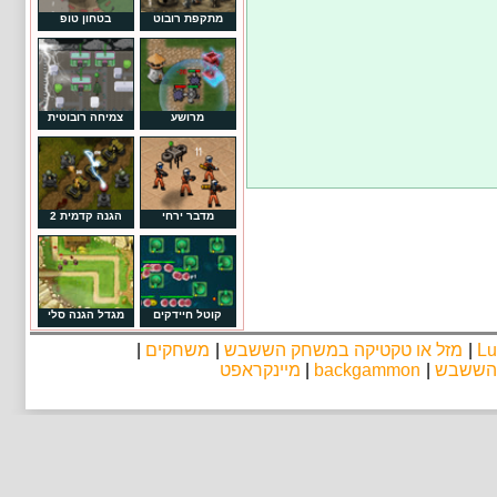
מתקפת רובוט
בטחון טופ
מרושע
צמיחה רובוטית
מדבר ירחי
הגנה קדמית 2
קוטל חיידקים
מגדל הגנה סלי
Lu
|
מזל או טקטיקה במשחק הששבש
|
משחקים
|
 הששבש
|
backgammon
|
מיינקראפט