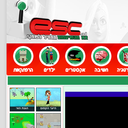
היער הקסום
הגנת האי