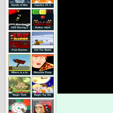
Hands of War
impulse J3: h
USS Racing 2
Kulkis: Hard
Fruit Slasher
Kill The Wabb
Where is a br
Munchie Pizza
Magic Tank
Magic Toy Sto