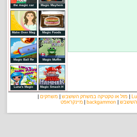
the magic car
Magic Mayhem
Make Over Mag
Magic Foods
Magic Ball Re
Magic Muffin
Luna's Magic
Magic Smash H
|
משחקים
|
מזל או טקטיקה במשחק הששבש
|
Lu
מיינקראפט
|
backgammon
|
 הששבש