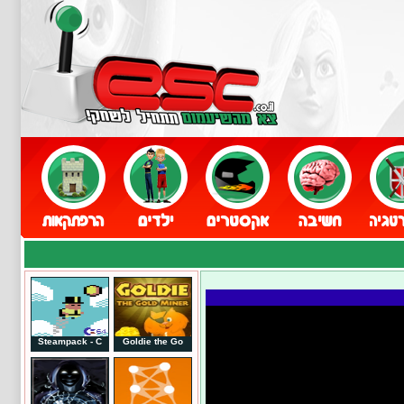
Steampack - C
Goldie the Go