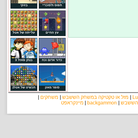
תפוס ת'סוכריי
בזוקי
עץ החיים
עלייתה של אטל
כדור אדום וכח
בנתן פאזל 3
סופר מאזן
תכשיט של אטלנ
Lu
|
מזל או טקטיקה במשחק הששבש
|
משחקים
|
 הששבש
|
backgammon
|
מיינקראפט