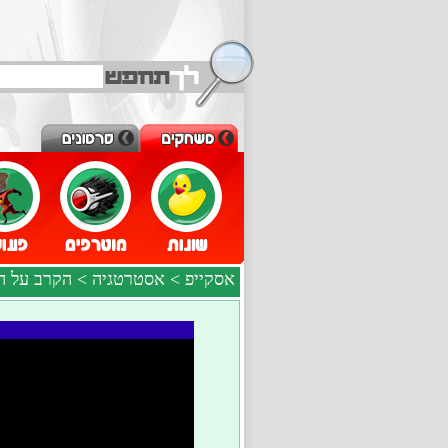
אסקייפ
>
אסטרטגיה
> הקרב על ה