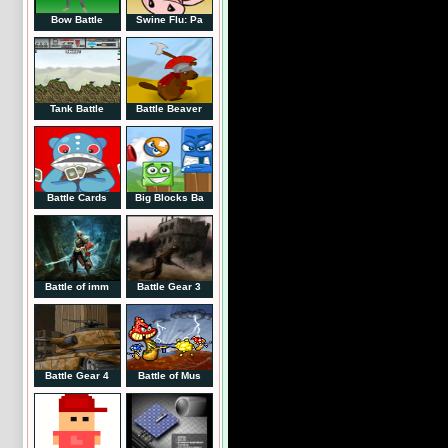
Bow Battle
Swine Flu: Pa
Tank Battle
Battle Beaver
Battle Cards
Big Blocks Ba
Battle of imm
Battle Gear 3
Battle Gear 4
Battle of Mus