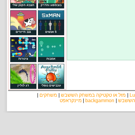
בובספוג והדרק
הצבא הקטן שלי
5 אנשים
גנב חייזרים
אמבות
צינורות
עכבישים נופלי
דג לוליין
Lu
|
מזל או טקטיקה במשחק הששבש
|
משחקים
|
 הששבש
|
backgammon
|
מיינקראפט