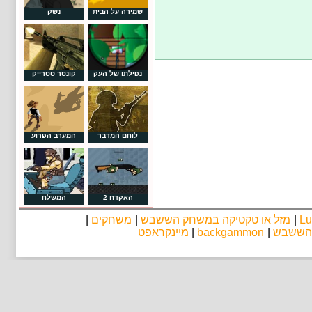
שמירה על הבית
נשק
נפילתו של העק
קונטר סטרייק
לוחם המדבר
המערב הפרוע
האקדח 2
המשלח
Lu
|
מזל או טקטיקה במשחק הששבש
|
משחקים
|
 הששבש
|
backgammon
|
מיינקראפט