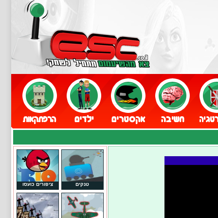
טנקים
ציפורים כועסו