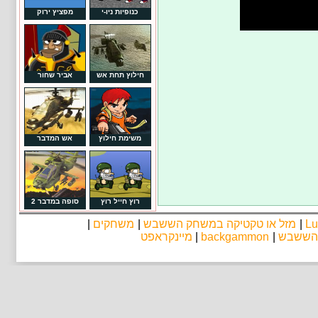
כנופיות ניו-י
מפציץ ירוק
חילוץ תחת אש
אביר שחור
משימת חילוץ
אש המדבר
רוץ חייל רוץ
סופה במדבר 2
Lu
|
מזל או טקטיקה במשחק הששבש
|
משחקים
|
 הששבש
|
backgammon
|
מיינקראפט