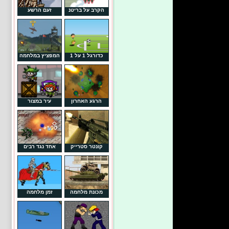
הקרב על בריטנ
זעם הרשע
כדורגל 1 על 1
המפציץ במלחמה
הרגע האחרון
עיר במצור
קונטר סטרייק
אחד נגד רבים
מכונת מלחמה
זמן מלחמה