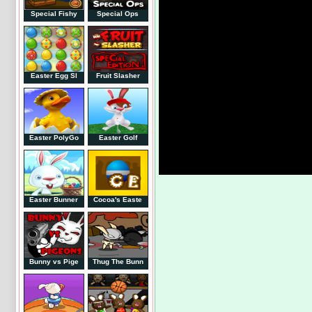
Special Fishy
Special Ops
Easter Egg Sl
Fruit Slasher
Easter PolyGo
Easter Golf
Easter Bunner
Cocoa's Easte
Bunny vs Pige
Thug The Bunn