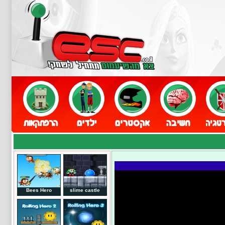
Bees Hero
slime castle