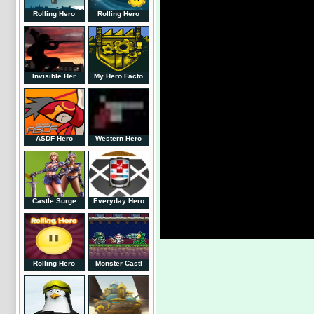
Rolling Hero
Rolling Hero
Invisible Her
My Hero Facto
ASDF Hero
Western Hero
Castle Surge
Everyday Hero
Rolling Hero
Monster Castl