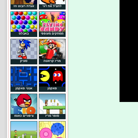
להציל את דגי
אגדת רובוט הז
ממתקים מעופפי
באבלס
מריו קראטה
סוניק
פאקמן
אנטי פאקמן
סופר מריו
ציפורים כועסו