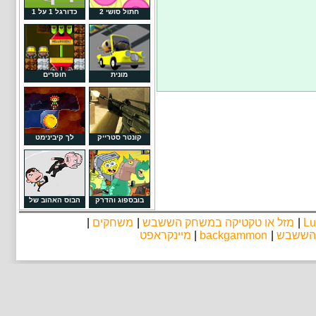
חתול סושי 2
כדורגל 1 על 1
מונית
חופרים
קונטר סטרייק
לך קיבינימט
בובספוג והדרק
הבוס האהוב של
Lu
|
מזל או טקטיקה במשחק הששבש
|
משחקים
|
 הששבש
|
backgammon
|
מיינקראפט