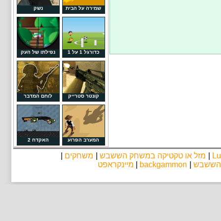
שמירה על הבית
נשק
כדורגל 1 על 1
נפילתו של העק
קונטר סטרייק
לוחם המדבר
המערב הפרוע
האקדח 2
Lu
|
מזל או טקטיקה במשחק הששבש
|
משחקים
|
 הששבש
|
backgammon
|
מיינקראפט