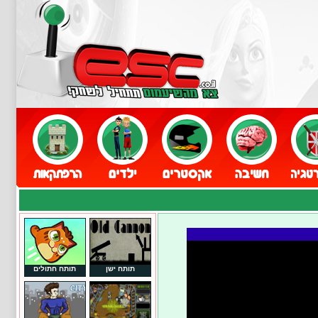
תותח ישן
תותח חתולים