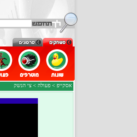
אסקייפ
>
פעולה
> צי הנשק