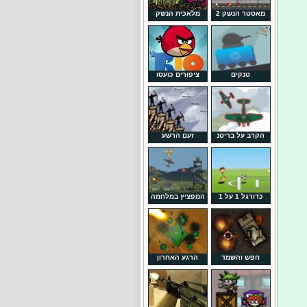
מאסטר הנשק 2
מלאכית הנשק
טנקים
ציפורים כועסו
הקרב על בריטנ
זעם הרשע
כדורגל 1 על 1
המפציץ במלחמה
חפש והשמד
הרגע האחרון