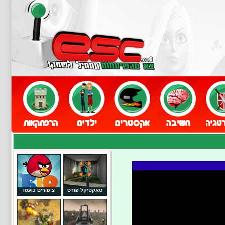
טאקטיקל פורס
ציפורים כועסו