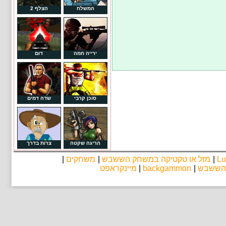
המשלח
הצלף 2
ירייה חמה
דום
סוכן קרבי
שדה דמים
הריגה שקטה
צרות בדרך
Lu
|
מזל או טקטיקה במשחק הששבש
|
משחקים
|
 הששבש
|
backgammon
|
מיינקראפט