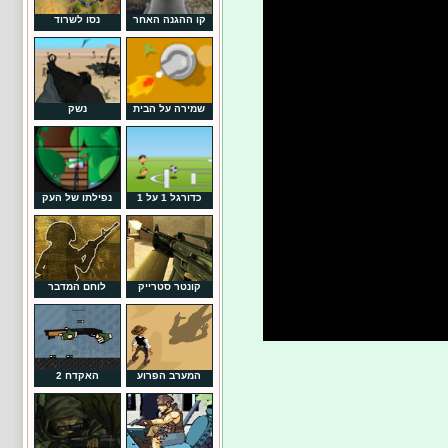
קו ההגנה האחר
נסו לשרוד
שמירה על הבית
נשק
כדורגל 1 על 1
נפילתו של העק
קונטר סטרייק
לוחם המדבר
המערב הפרוע
האקדח 2