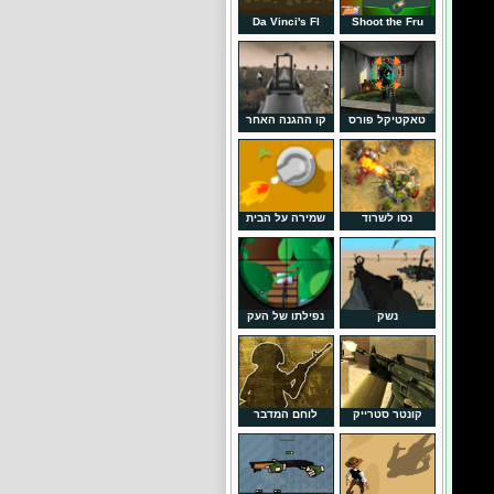
Da Vinci's Fl
Shoot the Fru
טאקטיקל פורס
קו ההגנה האחר
נסו לשרוד
שמירה על הבית
נשק
נפילתו של העק
קונטר סטרייק
לוחם המדבר