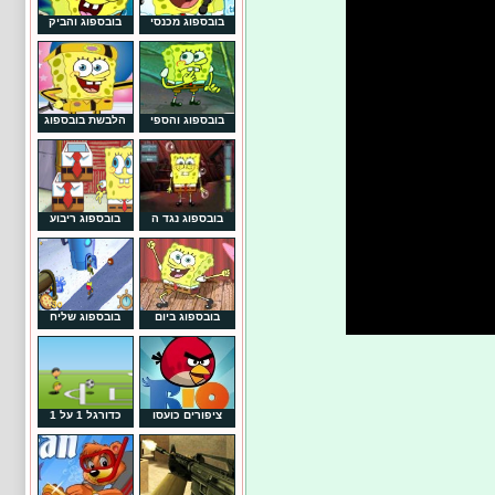
בובספוג מכנסי
בובספוג והביק
בובספוג והספי
הלבשת בובספוג
בובספוג נגד ה
בובספוג ריבוע
בובספוג ביום
בובספוג שליח
ציפורים כועסו
כדורגל 1 על 1