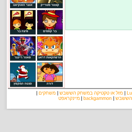
קונטר סטרייק
אוצר האוקיאנו
בר קסמים
פיצה בר
הרפתקאות דראג
פאוור ריינגר
דורה
סנטה המקפץ
Lu
|
מזל או טקטיקה במשחק הששבש
|
משחקים
|
 הששבש
|
backgammon
|
מיינקראפט