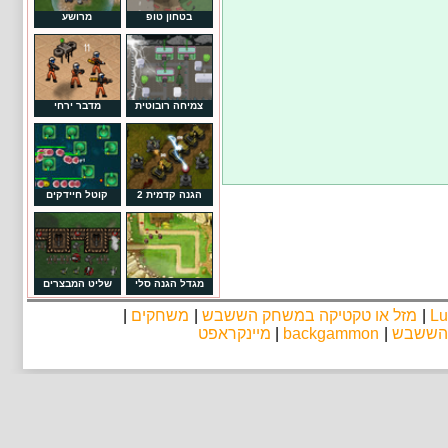
בטחון טופ
מרושע
צמיחה רובוטית
מדבר ירחי
הגנה קדמית 2
קוטל חיידקים
מגדל הגנה סלי
שליט המבצרים
Lu
|
מזל או טקטיקה במשחק הששבש
|
משחקים
|
 הששבש
|
backgammon
|
מיינקראפט