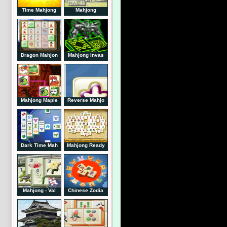
Time Mahjong
Mahjong
Dragon Mahjon
Mahjong Invas
Mahjong Maple
Reverse Mahjo
Dark Time Mah
Mahjong Ready
Mahjong - Val
Chinese Zodia