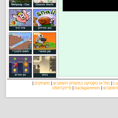
Mahjong - Cas
Classic Ancie
בוב החילזון
פיגי וויגי
זמן סאפרי
תפוס ת'סוכריי
בזוקי
עץ החיים
|
משחקים
|
מזל או טקטיקה במשחק הששבש
|
Lu
מיינקראפט
|
backgammon
|
 הששבש