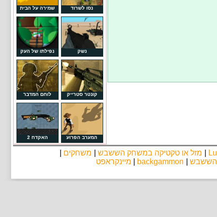
נסו לשרוד
שמירה על הבית
נשק
נפילתו של העק
קונטר סטרייק
לוחם המדבר
המערב הפרוע
האקדח 2
Lu
|
מזל או טקטיקה במשחק הששבש
|
משחקים
|
 הששבש
|
backgammon
|
מיינקראפט