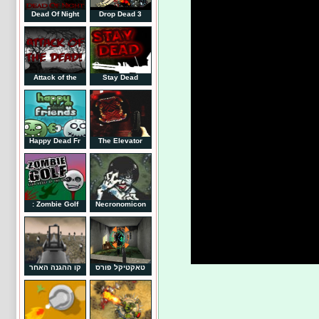
Dead Of Night
Drop Dead 3
Attack of the
Stay Dead
Happy Dead Fr
The Elevator
Zombie Golf :
Necronomicon
טאקטיקל פורס
קו ההגנה האחר