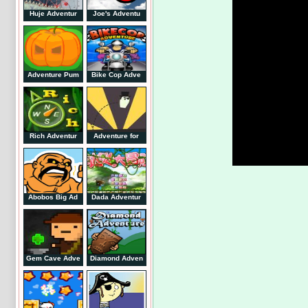
Huje Adventur
Joe's Adventu
Adventure Pum
Bike Cop Adve
Rich Adventur
Adventure for
Abobos Big Ad
Dada Adventur
Gem Cave Adve
Diamond Adven