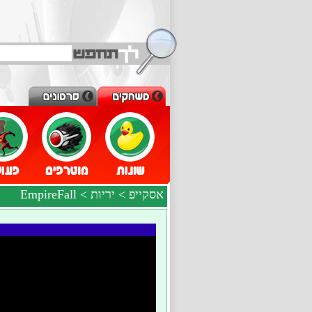
אסקייפ
>
יריות
> EmpireFall