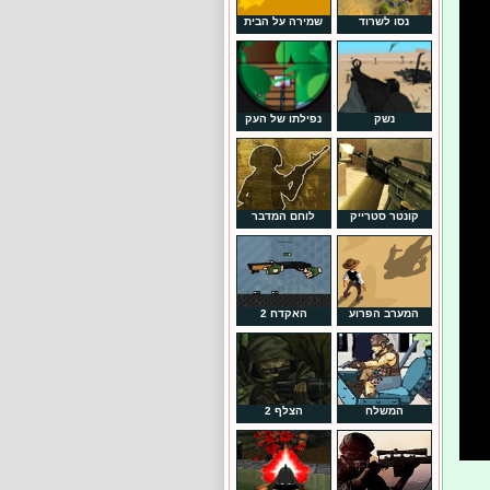
נסו לשרוד
שמירה על הבית
נשק
נפילתו של העק
קונטר סטרייק
לוחם המדבר
המערב הפרוע
האקדח 2
המשלח
הצלף 2