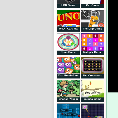
HDD Game
Car Game
UNO - Card Ga
The Drip Game
Qumi-Game
Multiply Game
That Bomb Gam
The Crossword
Choose Your G
Guinea Game