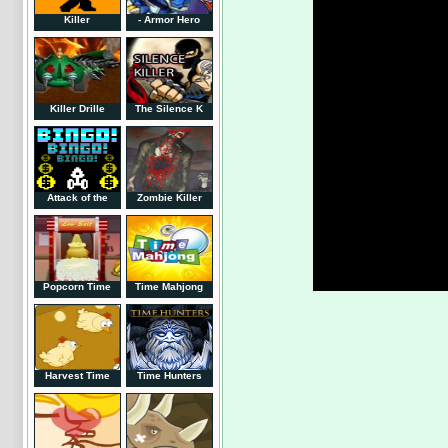
Killer
Armor Hero -
Killer Drille
The Silence K
Attack of the
Zombie Killer
Popcorn Time
Time Mahjong
Harvest Time
Time Hunters