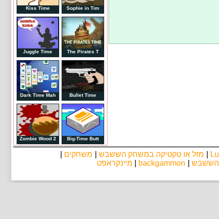
Kiss Time
Sophie in Tim
Juggle Time
The Pirates T
Dark Time Mah
Bullet Time
Zombie Wood 2
Big-Time Butt
|
משחקים
|
מזל או טקטיקה במשחק הששבש
|
Lu
מיינקראפט
|
backgammon
|
 הששבש